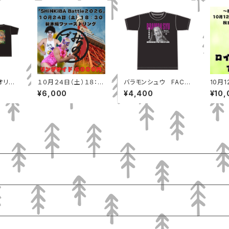
１０月２４日（土）１８：３
バラモンシュウ FACE
10月1
０ 新木場ファーストリ
Tシャツ
００ 
¥6,000
¥4,400
¥10,
ング リングサイド
市）ロ