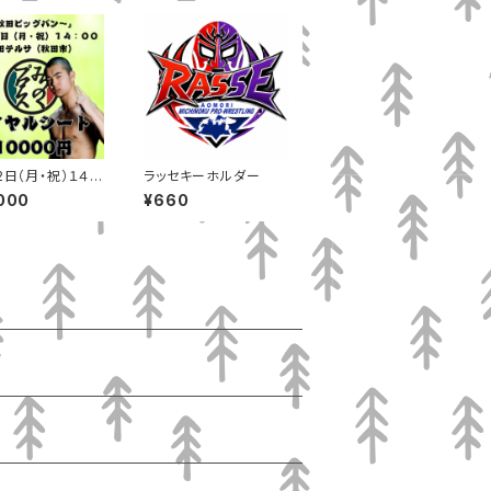
2日（月・祝）１４：
ラッセキーホルダー
秋田テルサ（秋田
000
¥660
イヤルシート