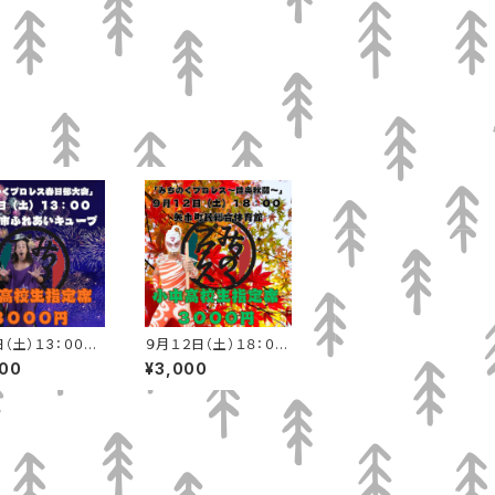
日（土）１3：００
９月１２日（土）１８：０
春日部市ふれあ
０ 矢巾町民総合体育
000
¥3,000
ーブ 小中高校生
館 小中高校生指定席
席