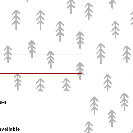
HI
available