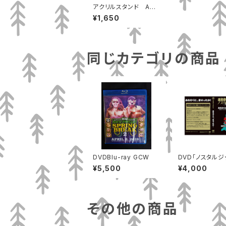
アクリルスタンド ARA
SHI
¥1,650
同じカテゴリの商品
DVDBlu-ray GCW
DVD「ノスタルジ
５～みちのくに、
¥5,500
¥4,000
たか」MP-172
その他の商品