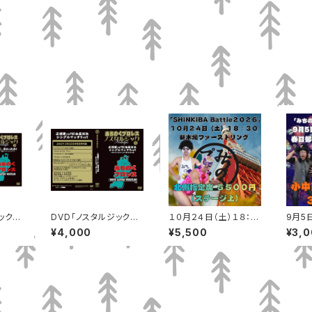
ック１
DVD「ノスタルジック2
１０月２４日（土）１８：３
9月5
まいっ
1」正規軍vsFEC全面対
０ 新木場ファーストリ
埼玉・
¥4,000
¥5,500
¥3,
決 シングルマッチ5vs5
ング 北側指定席（ステ
いキュ
ージ上）
指定