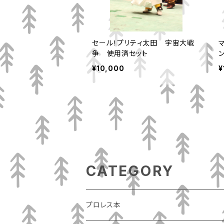
セール！プリティ太田 宇宙大戦
争 使用済セット
¥10,000
¥
CATEGORY
プロレス本