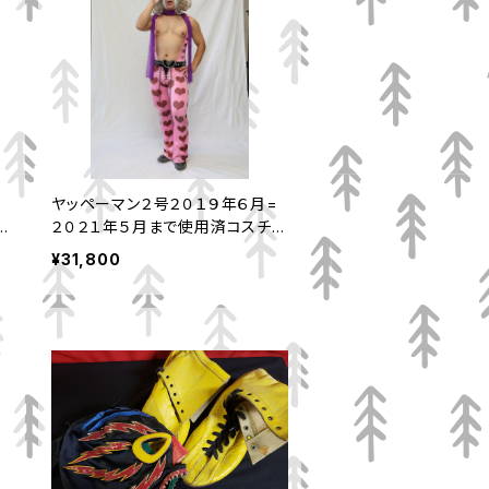
=
ヤッペーマン２号２０１９年６月=
ュ
２０２１年５月まで使用済コスチュ
ーム、マスクセット
¥31,800