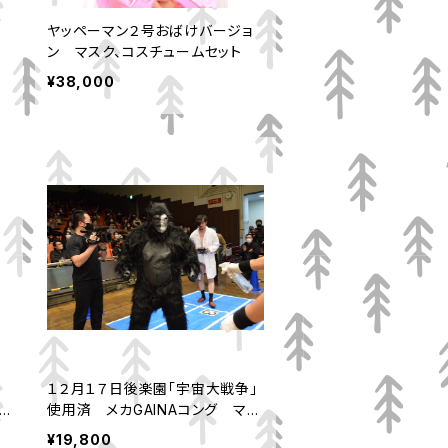
ン
ヤッペーマン２号おばけバージョ
ン マスク、コスチュームセット
¥38,000
ゴ
１２月１７日後楽園「宇宙大戦争」
使用済 メカGAINAコング マス
ク、コスチュームセット
¥19,800