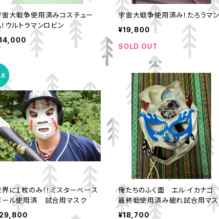
宇宙大戦争使用済みコスチュー
宇宙大戦争使用済み！たろうマ
ム！ウルトラマンロビン
¥19,800
14,000
SOLD OUT
世界に１枚のみ！！ミスターべース
俺たちのふく面 エル·イカナ
ボール使用済 試合用マスク
最終戦使用済み破れ試合用マス
ク
29,800
¥18,700