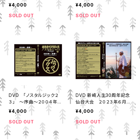
グルマッチ5vs5
大好きⅣ～ ２００３年３
¥4,000
¥4,000
月１５日岩手県営体育館
SOLD OUT
SOLD OUT
DVD 「ノスタルジック２
DVD 新崎人生30周年記念
３」 ～序曲～２００４年１
仙台大会 ２０２３年６月２
２月３日後楽園ホール フ
５日
¥4,000
¥4,000
ジタJrハヤトデビュー戦
SOLD OUT
SOLD OUT