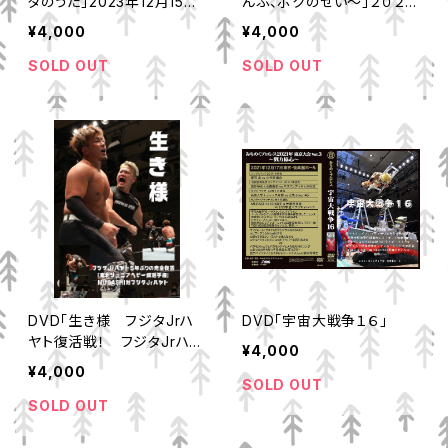
タのうた」2023年12月15日
んぶ、ボクのせい～」２０２２
後楽園
年１２月１５日後楽園ホー
¥4,000
¥4,000
ル
SOLD OUT
SOLD OUT
DVD「生き様 フジタJrハ
DVD「宇宙大戦争１６」
ヤト復活戦！ フジタJrハヤ
¥4,000
ト対MUSASHI ２０２２年
¥4,000
７月１日後楽園ホール」
SOLD OUT
SOLD OUT