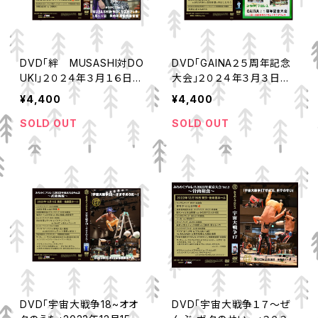
DVD「絆 MUSASHI対DO
DVD「GAINA２５周年記念
UKI」２０２４年３月１６日矢
大会」２０２４年３月３日徳
巾町大会
島大会
¥4,400
¥4,400
SOLD OUT
SOLD OUT
DVD「宇宙大戦争18~オオ
DVD「宇宙大戦争１７～ぜ