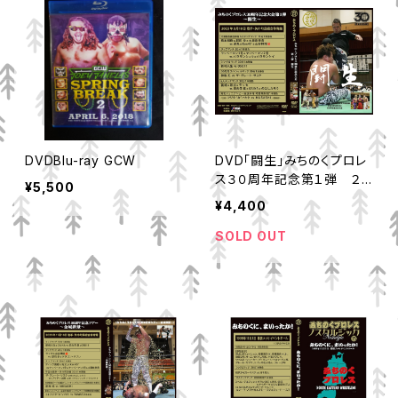
DVDBlu-ray GCW
DVD「闘生」みちのくプロレ
ス３０周年記念第１弾 ２０
¥5,500
２３年３月１８日矢巾町収録
¥4,400
SOLD OUT