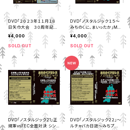
DVD「２０２３年１１月１８
DVD「ノスタルジック１５～
日矢巾大会 ３０周年記念
みちのくに、まいったか」MP-
ツアー～金城鉄壁～」
172
¥4,000
¥4,000
SOLD OUT
SOLD OUT
DVD「ノスタルジック21」正
DVD「ノスタルジック2２」～
規軍vsFEC全面対決 シン
ルチャバカ日誌～みちプロ