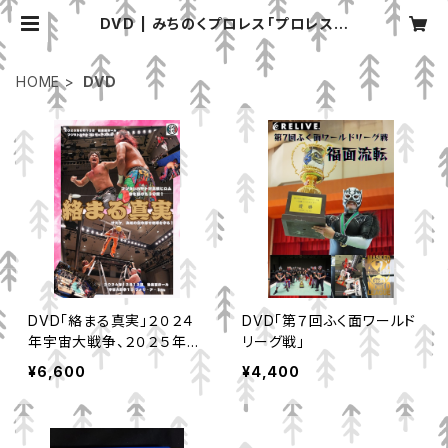
DVD | みちのくプロレス「プロレスグ
ッズ屋」オンラインショップ
HOME
DVD
DVD「絡まる真実」２０２４
DVD「第７回ふく面ワールド
年宇宙大戦争、２０２５年ハ
リーグ戦」
ヤトプロデュース大会収
¥6,600
¥4,400
録 ２枚組