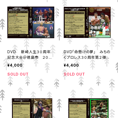
DVD 新崎人生３０周年
DVD「命懸けの夢」 みちの
記念大会＠徳島市 ２０２
くプロレス３０周年第２弾
３年３月５日
２０２３年１０月１５日矢巾
¥4,000
¥4,400
町収録
SOLD OUT
SOLD OUT