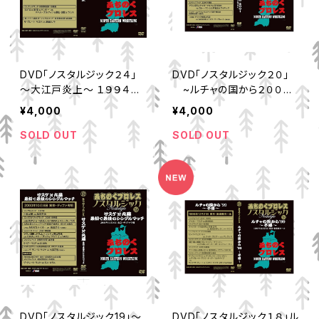
DVD「ノスタルジック２４」
DVD「ノスタルジック２０」
～大江戸炎上～ １９９４年
~ルチャの国から２００１~
４月２９日大田区体育館
MP-178 ２００１年１２
¥4,000
¥4,000
月２２日後楽園ホール サ
スケ組対FECのタッグ選手
SOLD OUT
SOLD OUT
権他４試合収録 限定７０枚
DVD「ノスタルジック19」～
DVD「ノスタルジック１８」ル