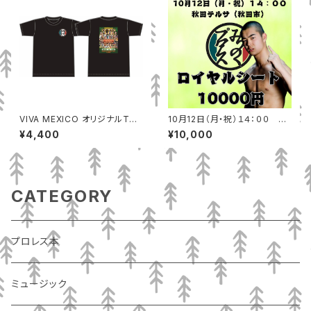
VIVA MEXICO オリジナルTシ
10月12日（月・祝）１４：００ 秋
ャツ
田テルサ（秋田市）ロイヤルシー
¥4,400
¥10,000
ト
CATEGORY
プロレス本
ミュージック