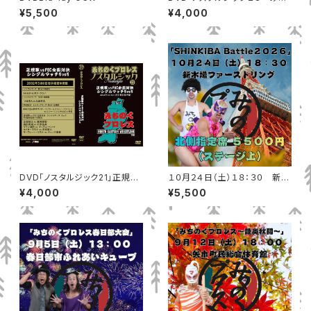
のくに、まいったか」MP-172
¥5,500
¥4,000
DVD「ノスタルジック21」正規軍
１０月２４日（土）１８：３０ 新木
vsFEC全面対決 シングルマッチ
場ファーストリング 北側指定席
¥4,000
¥5,500
5vs5
（ステージ上）