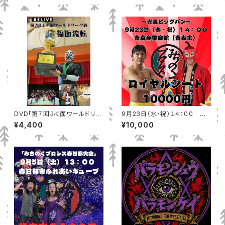
DVD「第７回ふく面ワールドリー
9月23日（水・祝）１４：００ 青
グ戦」
森産業会館（青森市）ロイヤルシ
¥4,400
¥10,000
ート