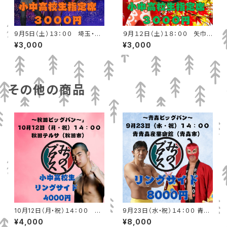
9月5日（土）１3：００ 埼玉・春
９月１２日（土）１８：００ 矢巾
日部市ふれあいキューブ 小中高
町民総合体育館 小中高校生指
¥3,000
¥3,000
校生指定席
定席
その他の商品
10月12日（月・祝）１４：００ 秋
9月23日（水・祝）１４：００ 青森
田テルサ（秋田市）小中高校生リ
産業会館（青森市）リングサイド
¥4,000
¥8,000
ングサイド