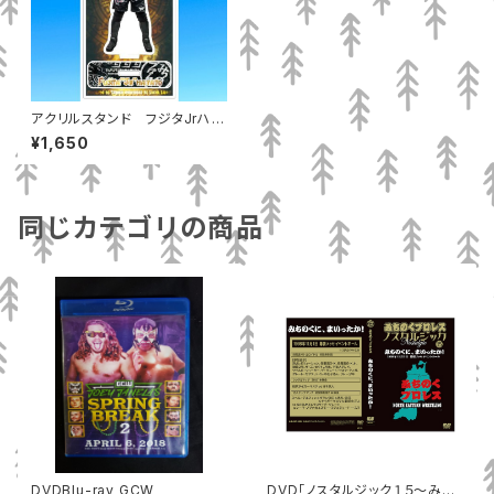
アクリルスタンド フジタJrハヤ
ト
¥1,650
同じカテゴリの商品
DVDBlu-ray GCW
DVD「ノスタルジック１５～みち