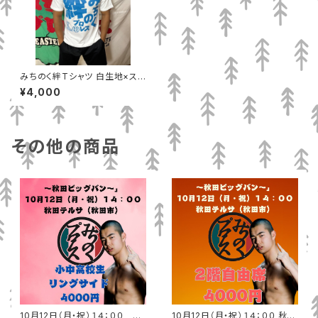
みちのく絆Tシャツ 白生地×スカ
イブルー
¥4,000
その他の商品
10月12日（月・祝）１４：００ 秋
10月12日（月・祝）１４：００ 秋田