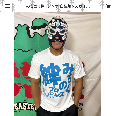
みちのく絆Tシャツ 白生地×スカイブ
ルー | みちのくプロレス「プロレスグ
ッズ屋」オンラインショップ