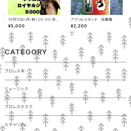
10月12日（月・祝）１４：００ 秋田
アクリルスタンド 佐藤維
テルサ（秋田市）小中高校生ロイ
¥5,000
¥2,200
ヤルシート
CATEGORY
プロレス本
ミュージック
プロレスマスク
ルチャリブレ