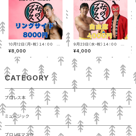
10月12日（月・祝）１４：００ 秋
9月23日（水・祝）１４：００ 青
田テルサ（秋田市）リングサイド
森産業会館（青森市） 一般自由
¥8,000
¥4,000
席
CATEGORY
プロレス本
ミュージック
プロレスマスク