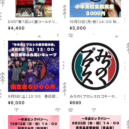
DVD「第７回ふく面ワールドリー
10月12日（月・祝）１４：００ 秋田
グ戦」
テルサ（秋田市）小中高校生指定
¥4,400
¥3,000
席
9月5日（土）１3：００ 春日部市
みちのくプロレスロゴキーホル
ふれあいキューブ 指定席
ダー
¥6,000
¥660