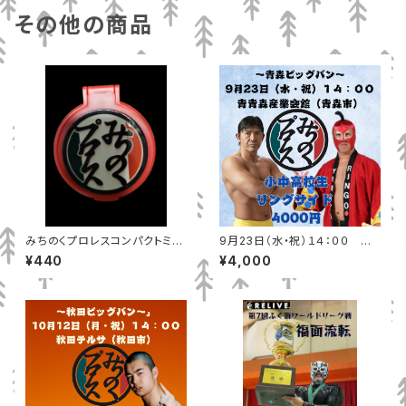
その他の商品
みちのくプロレスコンパクトミラ
9月23日（水・祝）１４：００ 青
ー
森産業会館（青森市）小中高校
¥440
¥4,000
生リングサイド