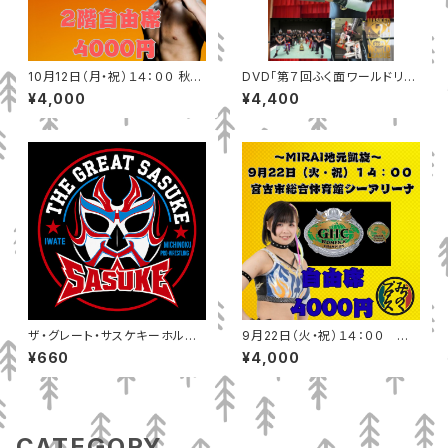
10月12日（月・祝）１４：００ 秋田
DVD「第７回ふく面ワールドリー
テルサ（秋田市）2階自由席
グ戦」
¥4,000
¥4,400
ザ・グレート・サスケキーホルダ
9月22日（火・祝）１４：００ 宮
ー
古市総合体育館シーアリーナ
¥660
¥4,000
自由席
CATEGORY