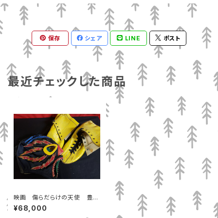
保存
シェア
LINE
ポスト
最近チェックした商品
映画 傷らだらけの天使 豊川
悦司さん使用済みマスク、リング
¥68,000
シューズ