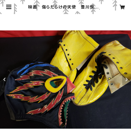
映画 傷らだらけの天使 豊川悦司さ
ん使用済みマスク、リングシューズ |
みちのくプロレス「プロレスグッズ屋」
オンラインショップ