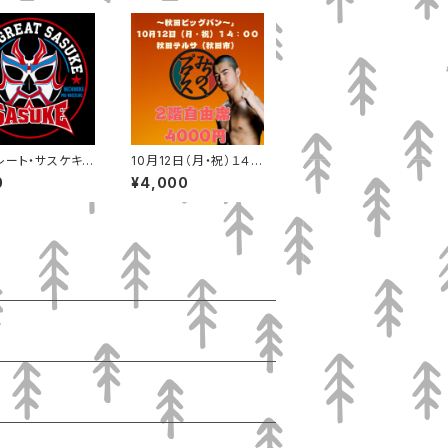
レート・サスケキー
10月12日（月・祝）１４：
ー
００ 秋田テルサ（秋田
0
¥4,000
市）2階自由席