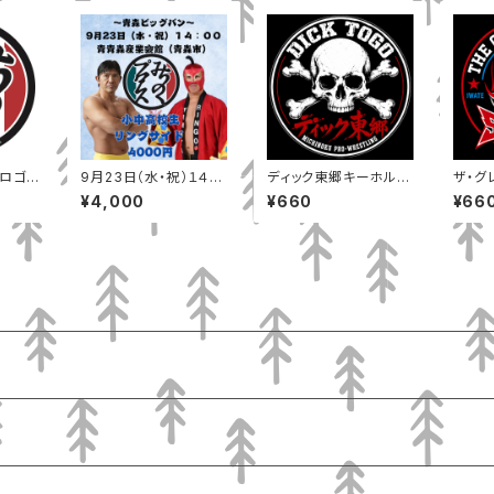
ロゴキ
9月23日（水・祝）１４：
ディック東郷キーホルダ
ザ・グ
００ 青森産業会館（青
ー
ホルダ
¥4,000
¥660
¥66
森市）小中高校生リング
サイド