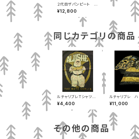
２代目ザパンピート ガ
ウン、レガース、リストバ
¥12,800
ンドセット
同じカテゴリの商品
ルチャリブレＴシャツ
ルチャリブレ ハ
Ｌサイズ ９９，アルーシ
ードマスク エス
¥4,400
¥11,000
ェ
へ
その他の商品