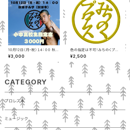
10月12日（月・祝）１４：００ 秋田
色の指定は不可！みちのくプロ
テルサ（秋田市）小中高校生指定
レス丸ロゴＴシャツ（Ｌ）
¥3,000
¥2,500
席
CATEGORY
プロレス本
ミュージック