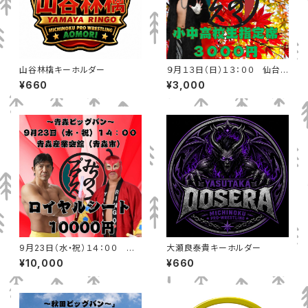
山谷林檎キーホルダー
９月１３日（日）１３：００ 仙台
市泉区ヒルズホテルみちのくホ
¥660
¥3,000
ール 小中高校生
9月23日（水・祝）１４：００ 青
大瀬良泰貴キーホルダー
森産業会館（青森市）ロイヤルシ
¥10,000
¥660
ート