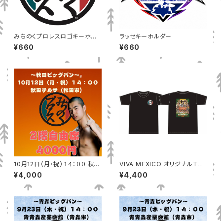
みちのくプロレスロゴキーホル
ラッセキーホルダー
ダー
¥660
¥660
10月12日（月・祝）１４：００ 秋田
VIVA MEXICO オリジナルTシ
テルサ（秋田市）2階自由席
ャツ
¥4,000
¥4,400