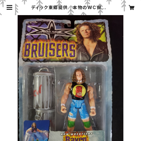
ディック東郷提供 本物のWCWフィ
ギュア レイベン | みちのくプロレス
「プロレスグッズ屋」オンラインショッ
プ