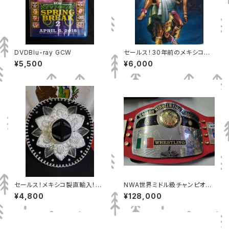
DVDBlu-ray GCW
セールス！30年前のメキシコ絵
画
¥5,500
¥6,000
セールス！メキシコ製直輸入！ソ
NWA世界ミドル級チャンピオン
ンブレロ
ベルト 赤バージョン
¥4,800
¥128,000