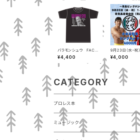
バラモンシュウ FACE
9月23日（水・祝）
Tシャツ
００ 青森産業会
¥4,400
¥4,000
森市）小中高校生
サイド
CATEGORY
プロレス本
ミュージック