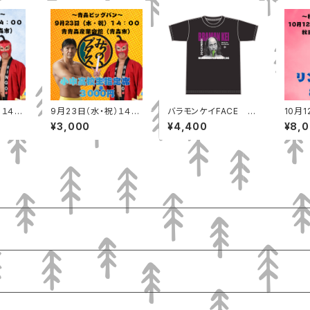
１４：
9月23日（水・祝）１４：
バラモンケイFACE T
10月1
館（青
００ 青森産業会館（青
シャツ
００ 
¥3,000
¥4,400
¥8,
リング
森市）小中高校生自由
市）リ
席