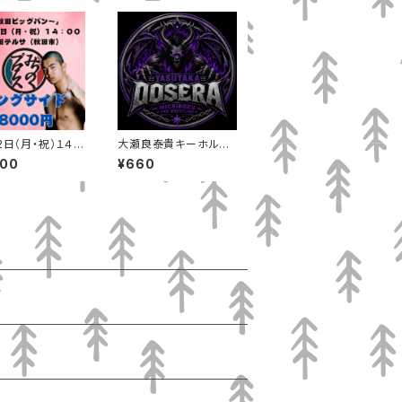
2日（月・祝）１４：
大瀬良泰貴キーホルダ
秋田テルサ（秋田
ー
000
¥660
ングサイド