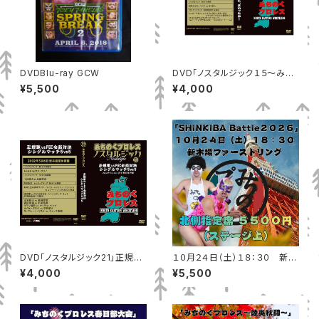
DVDBlu-ray GCW
DVD「ノスタルジック１５～みち
のくに、まいったか」MP-172
¥5,500
¥4,000
DVD「ノスタルジック21」正規軍
１０月２４日（土）１８：３０ 新木
vsFEC全面対決 シングルマッチ
場ファーストリング 北側指定席
¥4,000
¥5,500
5vs5
（ステージ上）