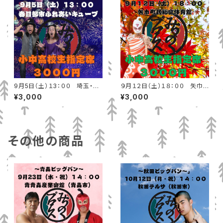
9月5日（土）１3：００ 埼玉・春
９月１２日（土）１８：００ 矢巾
日部市ふれあいキューブ 小中高
町民総合体育館 小中高校生指
¥3,000
¥3,000
校生指定席
定席
その他の商品