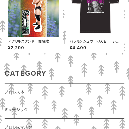
アクリルスタンド 佐藤維
バラモンシュウ FACE Tシャ
ツ
¥2,200
¥4,400
CATEGORY
プロレス本
ミュージック
プロレスマスク