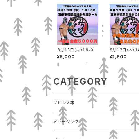
８月１３日（木）１８：0０
８月１３日（木）１
登米市祝祭劇場水の里
登米市祝祭劇場
¥5,000
¥2,500
ホールAbebisou 自由
ホールAbebiso
席
高校生自由席
CATEGORY
プロレス本
ミュージック