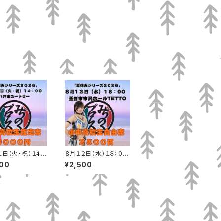
１日（火・祝）１４：
８月１２日（水）１８：０
八戸市ユートリ
０ 釜石市市民ホール
000
¥2,500
小中高校生指定席
TETTO 小中高校生
自由席