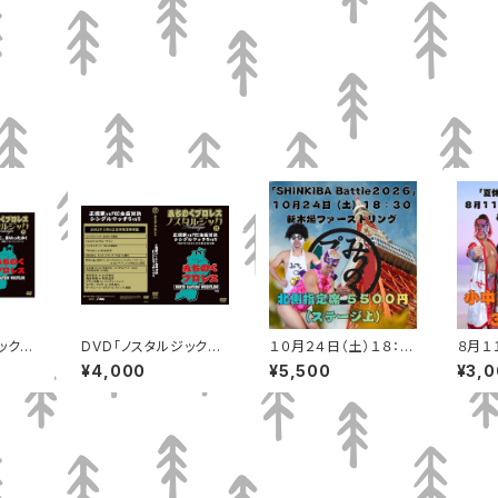
ック１
DVD「ノスタルジック2
１０月２４日（土）１８：３
８月１
まいっ
1」正規軍vsFEC全面対
０ 新木場ファーストリ
００ 
¥4,000
¥5,500
¥3,
決 シングルマッチ5vs5
ング 北側指定席（ステ
ー 
ージ上）