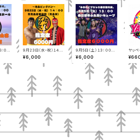
８：0０
9月23日（水・祝）１４：
9月5日（土）１3：００
ヤッペ
水の里
００ 青森産業会館（青
春日部市ふれあいキュ
ー
¥6,000
¥6,000
¥66
u 小中
森市）指定席
ーブ 指定席