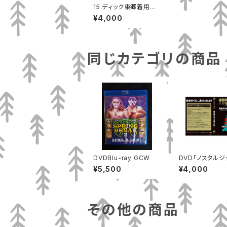
15.ディック東郷着用済
みTシャツ サイン入り
¥4,000
同じカテゴリの商品
DVDBlu-ray GCW
DVD「ノスタルジ
５～みちのくに、
¥5,500
¥4,000
たか」MP-172
その他の商品