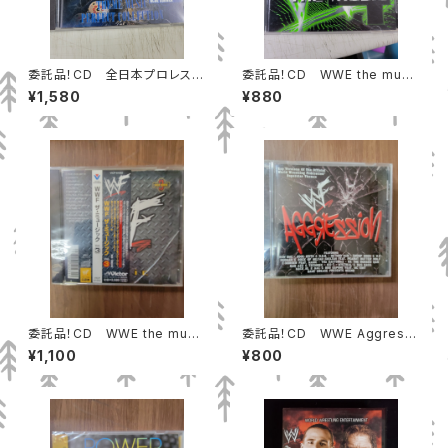
委託品！CD 全日本プロレステ
委託品！CD WWE the musi
ーマ パーフェクトコレクション
c vol.4 中古
¥1,580
¥880
中古
委託品！CD WWE the musi
委託品！CD WWE Aggressi
c vol.3 中古
on 中古
¥1,100
¥800