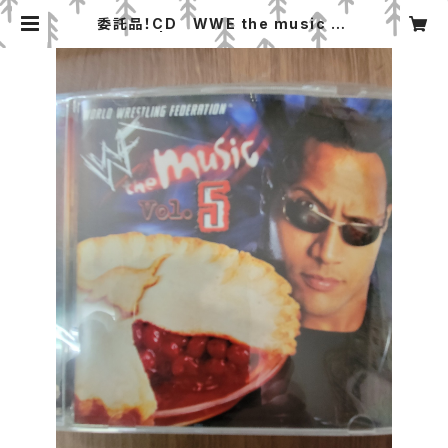
委託品！CD WWE the music vo
l.5 中古 | みちのくプロレス「プロレス
グッズ屋」オンラインショップ