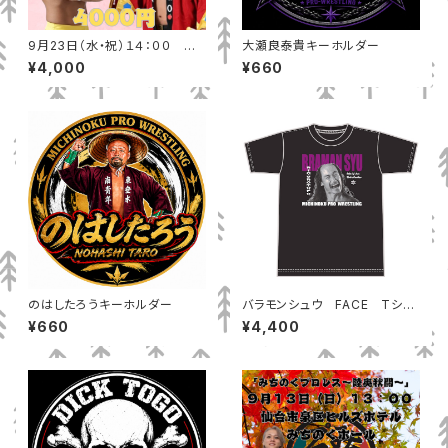
9月23日（水・祝）１４：００ 青
大瀬良泰貴キーホルダー
森産業会館（青森市） 一般自由
¥4,000
¥660
席
のはしたろうキーホルダー
バラモンシュウ FACE Tシャ
ツ
¥660
¥4,400