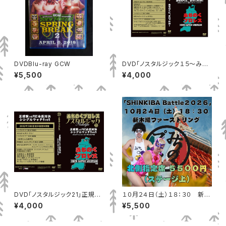
DVDBlu-ray GCW
DVD「ノスタルジック１５～みち
のくに、まいったか」MP-172
¥5,500
¥4,000
DVD「ノスタルジック21」正規軍
１０月２４日（土）１８：３０ 新木
vsFEC全面対決 シングルマッチ
場ファーストリング 北側指定席
¥4,000
¥5,500
5vs5
（ステージ上）