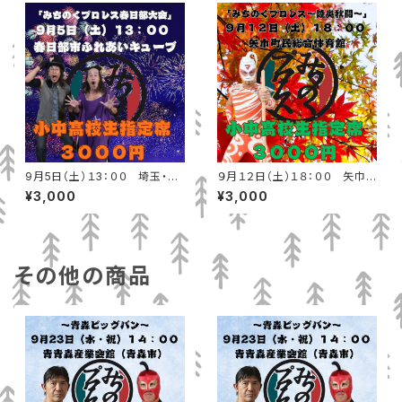
9月5日（土）１3：００ 埼玉・春
９月１２日（土）１８：００ 矢巾
日部市ふれあいキューブ 小中高
町民総合体育館 小中高校生指
¥3,000
¥3,000
校生指定席
定席
その他の商品