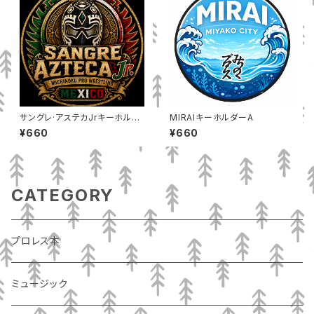
サングレ·アステカJrキーホルダ
MIRAIキーホルダーA
ー
¥660
¥660
CATEGORY
プロレス本
ミュージック