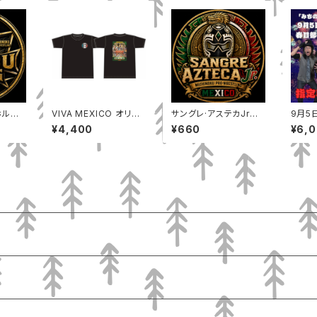
ホルダ
VIVA MEXICO オリジ
サングレ·アステカJrキ
9月5
ナルTシャツ
ーホルダー
春日部
¥4,400
¥660
¥6,
ーブ 