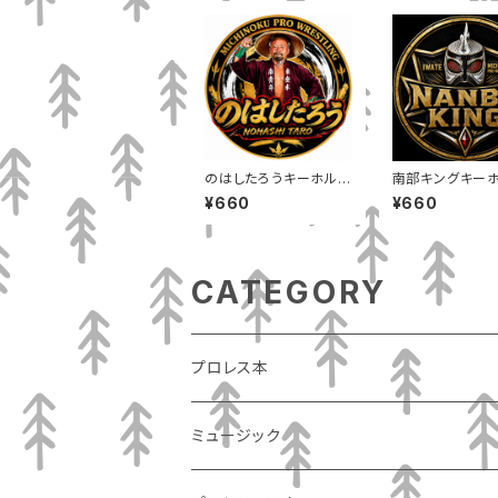
のはしたろうキーホルダ
南部キングキー
ー
ー
¥660
¥660
CATEGORY
プロレス本
ミュージック