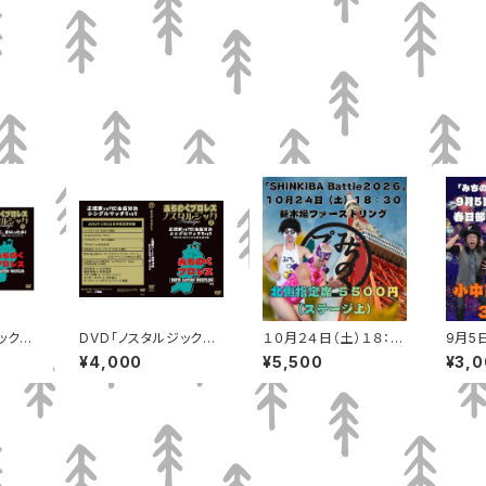
ック１
DVD「ノスタルジック2
１０月２４日（土）１８：３
9月5
まいっ
1」正規軍vsFEC全面対
０ 新木場ファーストリ
埼玉・
¥4,000
¥5,500
¥3,
決 シングルマッチ5vs5
ング 北側指定席（ステ
いキュ
ージ上）
指定