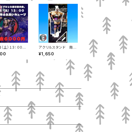
日（土）１3：００
アクリルスタンド 南部
市ふれあいキュ
キング
000
¥1,650
指定席