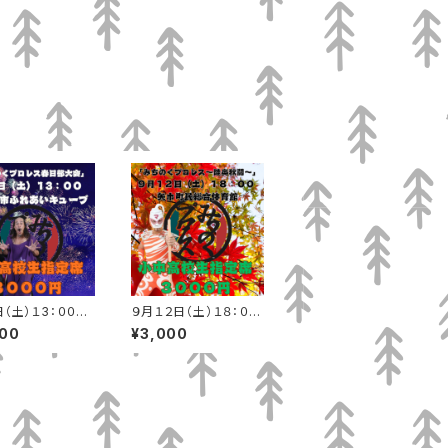
日（土）１3：００
９月１２日（土）１８：０
春日部市ふれあ
０ 矢巾町民総合体育
000
¥3,000
ーブ 小中高校生
館 小中高校生指定席
席