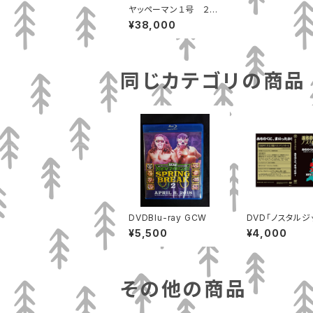
ヤッペーマン１号 ２０
２２年度版コスチュー
¥38,000
ム、マスクセット
同じカテゴリの商品
DVDBlu-ray GCW
DVD「ノスタルジ
５～みちのくに、
¥5,500
¥4,000
たか」MP-172
その他の商品