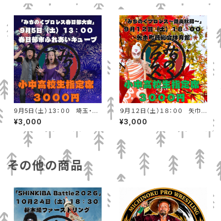
9月5日（土）１3：００ 埼玉・春
９月１２日（土）１８：００ 矢巾
日部市ふれあいキューブ 小中高
町民総合体育館 小中高校生指
¥3,000
¥3,000
校生指定席
定席
その他の商品