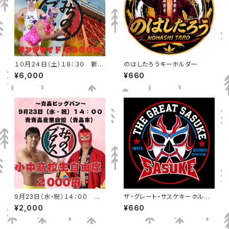
１０月２４日（土）１８：３０ 新木
のはしたろうキーホルダー
場ファーストリング リングサイ
¥6,000
¥660
ド
9月23日（水・祝）１４：００ 青
ザ・グレート・サスケキーホルダ
森産業会館（青森市） 小中高校
ー
¥2,000
¥660
生自由席