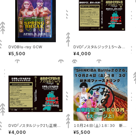
DVDBlu-ray GCW
DVD「ノスタルジック１５～みち
のくに、まいったか」MP-172
¥5,500
¥4,000
DVD「ノスタルジック21」正規軍
１０月２４日（土）１８：３０ 新木
vsFEC全面対決 シングルマッチ
場ファーストリング 北側指定席
¥4,000
¥5,500
5vs5
（ステージ上）