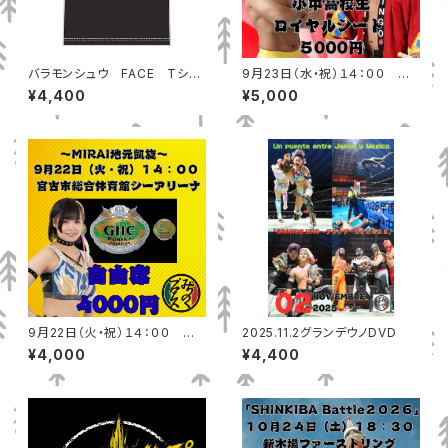
バラモンシュウ FACE Tシャ
9月23日（水・祝）１４：００ 青
ツ
森産業会館（青森市）小中高校
¥4,400
¥5,000
生ロイヤルシート
9月22日（火・祝）１４：００ 宮
2025.11.2グランデウノDVD
古市総合体育館シーアリーナ
¥4,000
¥4,400
自由席