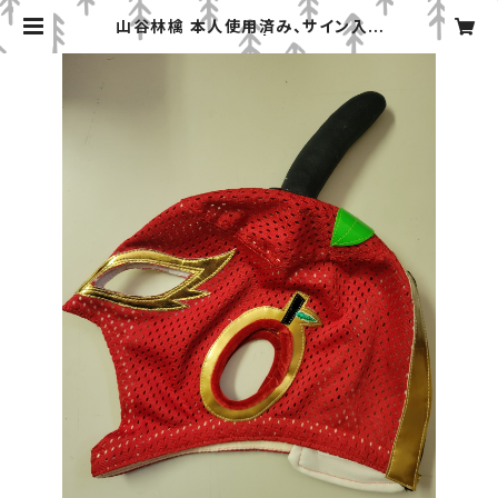
山谷林檎 本人使用済み、サイン入り
マスク yamaya製 | みちのくプロレ
ス「プロレスグッズ屋」オンラインショ
ップ