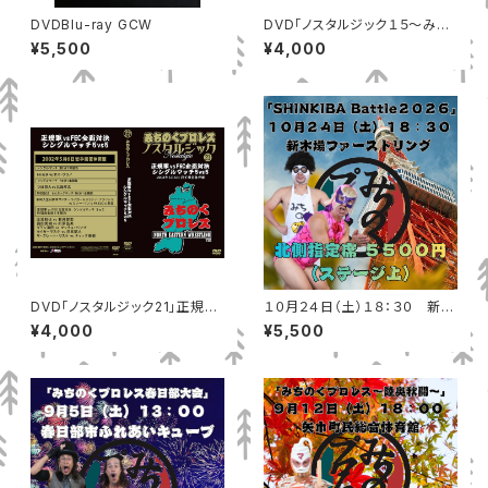
DVDBlu-ray GCW
DVD「ノスタルジック１５～みち
のくに、まいったか」MP-172
¥5,500
¥4,000
DVD「ノスタルジック21」正規軍
１０月２４日（土）１８：３０ 新木
vsFEC全面対決 シングルマッチ
場ファーストリング 北側指定席
¥4,000
¥5,500
5vs5
（ステージ上）