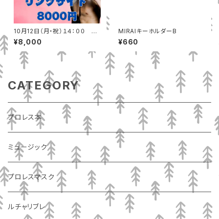
10月12日（月・祝）１４：００ 秋
MIRAIキーホルダーB
田テルサ（秋田市）リングサイド
¥8,000
¥660
CATEGORY
プロレス本
ミュージック
プロレスマスク
ルチャリブレ