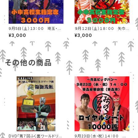
9月5日（土）１3：００ 埼玉・春
９月１２日（土）１８：００ 矢巾
日部市ふれあいキューブ 小中高
町民総合体育館 小中高校生指
¥3,000
¥3,000
校生指定席
定席
その他の商品
DVD「第７回ふく面ワールドリー
9月23日（水・祝）１４：００ 青