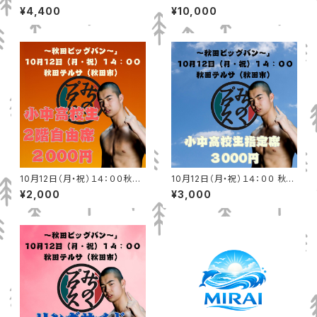
グ戦」
森産業会館（青森市）ロイヤルシ
¥4,400
¥10,000
ート
10月12日（月・祝）１４：００秋田
10月12日（月・祝）１４：００ 秋田
テルサ（秋田市）小中高校生2階
テルサ（秋田市）小中高校生指定
¥2,000
¥3,000
自由席
席