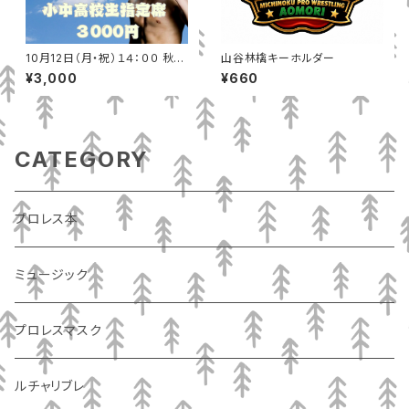
10月12日（月・祝）１４：００ 秋田
山谷林檎キーホルダー
テルサ（秋田市）小中高校生指定
¥3,000
¥660
席
CATEGORY
プロレス本
ミュージック
プロレスマスク
ルチャリブレ