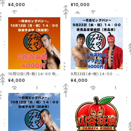
古市総合体育館シーアリーナ
森産業会館（青森市）ロイヤルシ
¥4,000
¥10,000
自由席
ート
10月12日（月・祝）１４：００ 秋田
9月23日（水・祝）１４：００ 青
テルサ（秋田市）2階自由席
森産業会館（青森市）小中高校
¥4,000
¥4,000
生リングサイド