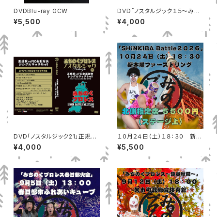
DVDBlu-ray GCW
DVD「ノスタルジック１５～みち
のくに、まいったか」MP-172
¥5,500
¥4,000
DVD「ノスタルジック21」正規軍
１０月２４日（土）１８：３０ 新木
vsFEC全面対決 シングルマッチ
場ファーストリング 北側指定席
¥4,000
¥5,500
5vs5
（ステージ上）